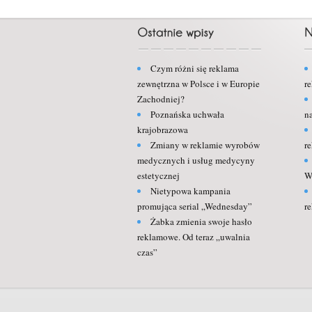
Czym różni się reklama
zewnętrzna w Polsce i w Europie
r
Zachodniej?
Poznańska uchwała
n
krajobrazowa
Zmiany w reklamie wyrobów
r
medycznych i usług medycyny
estetycznej
W
Nietypowa kampania
promująca serial „Wednesday”
r
Żabka zmienia swoje hasło
reklamowe. Od teraz „uwalnia
czas”