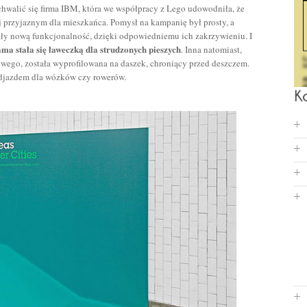
walić się firma IBM, która we współpracy z Lego udowodniła, że
 przyjaznym dla mieszkańca. Pomysł na kampanię był prosty, a
ały nową funkcjonalność, dzięki odpowiedniemu ich zakrzywieniu. I
ama stała się ławeczką dla strudzonych pieszych
. Inna natomiast,
wego, została wyprofilowana na daszek, chroniący przed deszczem.
odjazdem dla wózków czy rowerów.