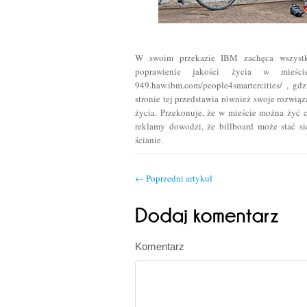
W swoim przekazie IBM zachęca wszystk
poprawienie jakości życia w mieśc
949.haw.ibm.com/people4smartercities/ , g
stronie tej przedstawia również swoje rozwią
życia. Przekonuje, że w mieście można żyć c
reklamy dowodzi, że billboard może stać si
ścianie.
←
Poprzedni artykuł
Komentarz