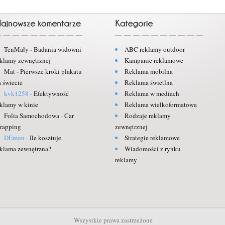
TenMały
-
Badania widowni
ABC reklamy outdoor
eklamy zewnętrznej
Kampanie reklamowe
Mat
-
Pierwsze kroki plakatu
Reklama mobilna
a świecie
Reklama świetlna
kvk1258
-
Efektywność
Reklama w mediach
eklamy w kinie
Reklama wielkoformatowa
Folia Samochodowa
-
Car
Rodzaje reklamy
rapping
zewnętrznej
DEmon
-
Ile kosztuje
Strategie reklamowe
eklama zewnętrzna?
Wiadomości z rynku
reklamy
Wszystkie prawa zastrzeżone