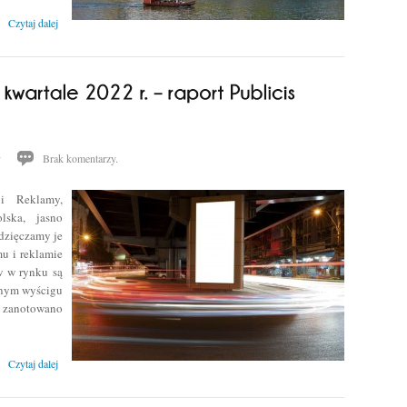
Czytaj dalej
y
Brak komentarzy.
i Reklamy,
lska, jasno
dzięczamy je
u i reklamie
w w rynku są
snym wyścigu
m zanotowano
Czytaj dalej