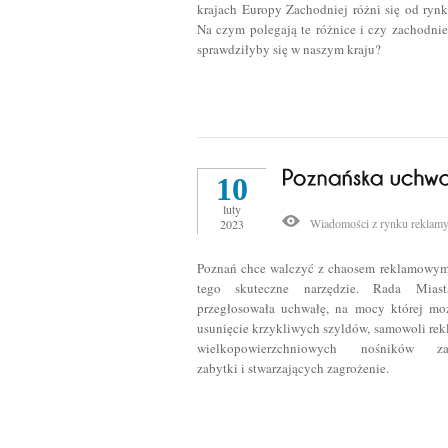
krajach Europy Zachodniej różni się od rynk
Na czym polegają te różnice i czy zachodnie
sprawdziłyby się w naszym kraju?
10
luty
Wiadomości z rynku reklam
2023
Poznań chce walczyć z chaosem reklamowym
tego skuteczne narzędzie. Rada Miast
przegłosowała uchwałę, na mocy której mo
usunięcie krzykliwych szyldów, samowoli rek
wielkopowierzchniowych nośników zasł
zabytki i stwarzających zagrożenie.