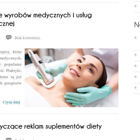
y
Brak komentarzy.
pisy, które
medycznych,
e popularne
ść. Praktyki,
teraz są już
ch przepisów
Czytaj dalej