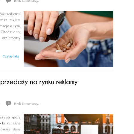
y
Brak komentarzy.
ieczeństwie
m.in. reklam
rmację o tym,
 Chodzi o to,
ą suplementy
Czytaj dalej
y
Brak komentarzy.
zeżywa spory
b kilkanaście
nowsze dane