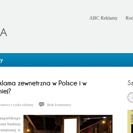
ABC Reklamy
Rod
omości z rynku reklamy
Brak komentarzy.
gielskiego
oraz bardziej
ewnętrznej w