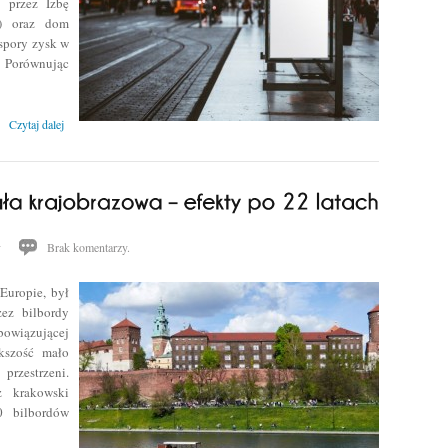
 przez Izbę
Z) oraz dom
spory zysk w
 Porównując
Czytaj dalej
y
Brak komentarzy.
Europie, był
zez bilbordy
bowiązującej
kszość mało
przestrzeni.
z krakowski
0 bilbordów