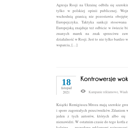
Agresja Rosji na Ukrainę odbiła się szerok
tylko w polskiej opinii publicznej. Woj
wschodnią granicą nie pozostawia obojęt
Europejczyka. Taktyka sankcji stosowana
Europejską znajduje też odbicie w świecie b
znanych marek na znak sprzeciwu zawi
działalność w Rosji. Jest to nie tylko bardzo 
wsparcia, […]
18
listopad
Kampanie reklamowe
,
Wiado
2021
Książki Remigiusza Mroza mają szerokie gron
i sporo zagorzałych przeciwników. Zdaniem w
jeden z tych autorów, których albo się 
nienawidzi. W ostatnim czasie do tego kotła 
kolejne — wywołane reklamami najnowszej 