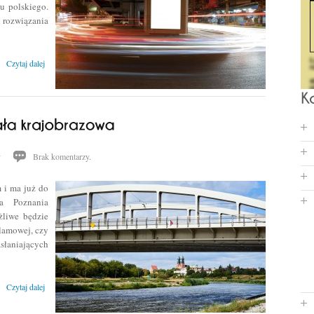
u polskiego.
 rozwiązania
Czytaj dalej
y
Brak komentarzy.
 i ma już do
a Poznania
żliwe będzie
lamowej, czy
aniających
Czytaj dalej