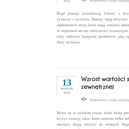
Wiadomości z rynku reklam
2022
Rząd planuje nowelizację Ustawy o bezp
żywności i żywienia. Zmiany mają dotyczyć 
suplementów diety, które mają zawierać info
że suplement nie ma właściwości leczniczych.
żeby oddzielić kategorię produktów, jaką s
diety od leków.
13
wrzesień
2022
Wiadomości z rynku reklam
Mimo że w ostatnim czasie wiele branż pr
kryzys, istnieją takie, które minione kilka lu
miesięcy mogą zaliczyć do udanych. Naj