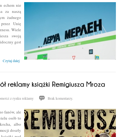
im echem nie
na za naszą
nym żadnego
 przez Unię
iznesu. Wiele
esza swoją
widoczny gest
Czytaj dalej
mości z rynku reklamy
Brak komentarzy.
o fanów, ale
ielu osób to
kocha, albo
emocji doszły
książki pod