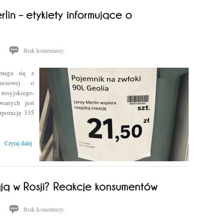
y
Brak komentarzy.
zmaga się z
znesowej o
osyjskiego.
wanych jest
rporację 335
Czytaj dalej
y
Brak komentarzy.