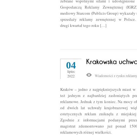
zebrane wspólnymi siłami i udostępnione
Gospodarczą Reklamy Zewnętrznej (IGR
mediowy Starcom (Publicis Group) wykazały 
sprzedaży reklamy zewnętrznej w Polsce.
drugi kwartał tego roku […]
04
lipiec
Wiadomości z rynku reklam
2022
Kraków – jedno z najpiękniejszych miast w 
też jednym z najbardziej zasłoniętych pr
reklamowe. Jednak z tym koniec. Na mocy o
od dwóch lat uchwały krajobrazowej wię
estetycznych reklam zniknęła z miejskiej 
Zgodnie z informacjami podanymi prze
magistrat zdemontowano już ponad 150
reklamowych różnej wielkości.