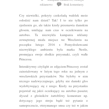
reklamowe
Brak komentarzy.
Czy niewielki, pokryty czekoladą wafelek może
osłodzić nam dzień? Tak! I to nie tylko po
zjedzeniu go, ale także kiedy przemawia damskim
głosem, umilając nam czas w oczekiwaniu na
autobus. Ta niezwykła kampania reklamy
zewnętrznej miała miejsce we Wrocławiu na
początku lutego 2016 r. Pomysłodawcami
niezwykłego ambientu była marka Nestle,
promująca swoje słodkie przysmaki, czyli wafle
Princessa.
Interaktywny citylight ze zdjęciem Princessy został
zainstalowany w lutym tego roku na jednym z
wrocławskich przystanków. Nie byłoby w nim
niczego nadzwyczajnego, gdyby nie damski głos
wydobywający się z niego. Kiedy na przystanku
pojawiał się jakiś oczekujący na autobus pasażer,
słyszał z głośników żartobliwy komentarz np.
dotyczący jego stroju bądź też pytanie o
samopoczucie, otrzymanego smsa czy też w jakim