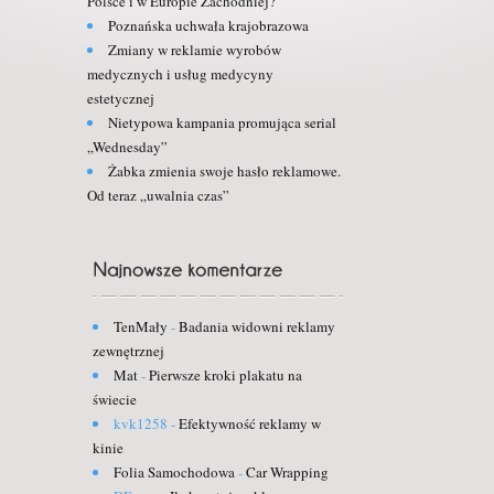
Polsce i w Europie Zachodniej?
Poznańska uchwała krajobrazowa
Zmiany w reklamie wyrobów
medycznych i usług medycyny
estetycznej
Nietypowa kampania promująca serial
„Wednesday”
Żabka zmienia swoje hasło reklamowe.
Od teraz „uwalnia czas”
TenMały
-
Badania widowni reklamy
zewnętrznej
Mat
-
Pierwsze kroki plakatu na
świecie
kvk1258
-
Efektywność reklamy w
kinie
Folia Samochodowa
-
Car Wrapping