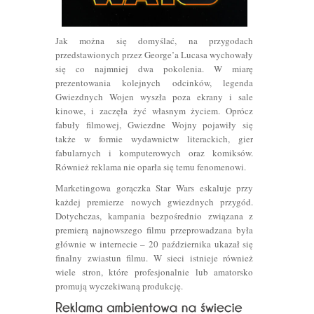
Jak można się domyślać, na przygodach
przedstawionych przez George’a Lucasa wychowały
się co najmniej dwa pokolenia. W miarę
prezentowania kolejnych odcinków, legenda
Gwiezdnych Wojen wyszła poza ekrany i sale
kinowe, i zaczęła żyć własnym życiem. Oprócz
fabuły filmowej, Gwiezdne Wojny pojawiły się
także w formie wydawnictw literackich, gier
fabularnych i komputerowych oraz komiksów.
Również reklama nie oparła się temu fenomenowi.
Marketingowa gorączka Star Wars eskaluje przy
każdej premierze nowych gwiezdnych przygód.
Dotychczas, kampania bezpośrednio związana z
premierą najnowszego filmu przeprowadzana była
głównie w internecie – 20 października ukazał się
finalny zwiastun filmu. W sieci istnieje również
wiele stron, które profesjonalnie lub amatorsko
promują wyczekiwaną produkcję.