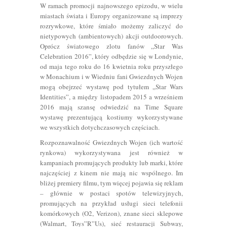
W ramach promocji najnowszego epizodu, w wielu
miastach świata i Europy organizowane są imprezy
rozrywkowe, które śmiało możemy zaliczyć do
nietypowych (ambientowych) akcji outdoorowych.
Oprócz światowego zlotu fanów „Star Was
Celebration 2016”, który odbędzie się w Londynie,
od maja tego roku do 16 kwietnia roku przyszłego
w Monachium i w Wiedniu fani Gwiezdnych Wojen
mogą obejrzeć wystawę pod tytułem „Star Wars
Identities”, a między listopadem 2015 a wrześniem
2016 mają szansę odwiedzić na Time Square
wystawę prezentującą kostiumy wykorzystywane
we wszystkich dotychczasowych częściach.
Rozpoznawalność Gwiezdnych Wojen (ich wartość
rynkowa) wykorzystywana jest również w
kampaniach promujących produkty lub marki, które
najczęściej z kinem nie mają nic wspólnego. Im
bliżej premiery filmu, tym więcej pojawia się reklam
– głównie w postaci spotów telewizyjnych,
promujących na przykład usługi sieci telefonii
komórkowych (O2, Verizon), znane sieci sklepowe
(Walmart, Toys”R”Us), sieć restauracji Subway,