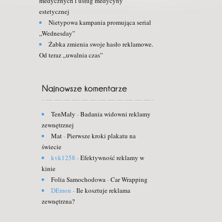
medycznych i usług medycyny
estetycznej
Nietypowa kampania promująca serial
„Wednesday”
Żabka zmienia swoje hasło reklamowe.
Od teraz „uwalnia czas”
TenMały
-
Badania widowni reklamy
zewnętrznej
Mat
-
Pierwsze kroki plakatu na
świecie
kvk1258
-
Efektywność reklamy w
kinie
Folia Samochodowa
-
Car Wrapping
DEmon
-
Ile kosztuje reklama
zewnętrzna?