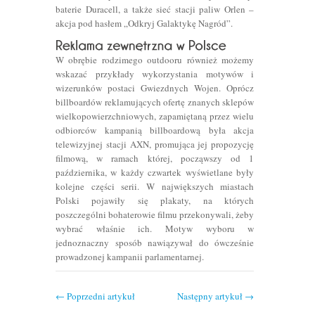
baterie Duracell, a także sieć stacji paliw Orlen –
akcja pod hasłem „Odkryj Galaktykę Nagród”.
W obrębie rodzimego outdooru również możemy
wskazać przykłady wykorzystania motywów i
wizerunków postaci Gwiezdnych Wojen. Oprócz
billboardów reklamujących ofertę znanych sklepów
wielkopowierzchniowych, zapamiętaną przez wielu
odbiorców kampanią billboardową była akcja
telewizyjnej stacji AXN, promująca jej propozycję
filmową, w ramach której, począwszy od 1
października, w każdy czwartek wyświetlane były
kolejne części serii. W największych miastach
Polski pojawiły się plakaty, na których
poszczególni bohaterowie filmu przekonywali, żeby
wybrać właśnie ich. Motyw wyboru w
jednoznaczny sposób nawiązywał do ówcześnie
prowadzonej kampanii parlamentarnej.
←
Poprzedni artykuł
Następny artykuł
→