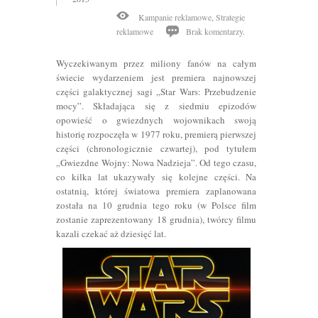
Kampanie reklamowe
,
Strategie
reklamowe
Brak komentarzy.
Wyczekiwanym przez miliony fanów na całym
świecie wydarzeniem jest premiera najnowszej
części galaktycznej sagi „Star Wars: Przebudzenie
mocy”. Składająca się z siedmiu epizodów
opowieść o gwiezdnych wojownikach swoją
historię rozpoczęła w 1977 roku, premierą pierwszej
części (chronologicznie czwartej), pod tytułem
„Gwiezdne Wojny: Nowa Nadzieja”.
Od tego czasu,
co kilka lat ukazywały się kolejne części. Na
ostatnią, której światowa premiera zaplanowana
została na 10 grudnia tego roku (w Polsce film
zostanie zaprezentowany 18 grudnia), twórcy filmu
kazali czekać aż dziesięć lat.