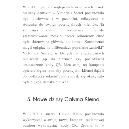
W 2011 r. jedna z najlepszych światowych marek
bielizny damskiej – Victoria`s Secret postanowiła
być, dosłownie i w przenośni, odkrywcza w
stosunku do swoich potencjalnych klientów. Ta
kampania outdoor wzbudziła niemałe
zainteresowanie męskiej części odbiorców, choć
była skierowana głównie do kobiet. Konsumenci
mogli oglądać na billboardach popularne „aniołki”
Victoria`s Secret, u których w strategicznych
miejscach (np. na piersiach czy pośladkach)
umieszczono kody QR. Idea całej tej kampanii
opierała się na tym, aby potencjalni klienci dążyli
do „odkrycia sekretu”, którym jak się okazywało
była piękna, damska bielizna.
W 2010 r. marka Calvin Klein postanowiła
wykorzystać w swojej nowej kampanii reklamowej
outdoor wykorzystać kody QR. Zrobiła to w