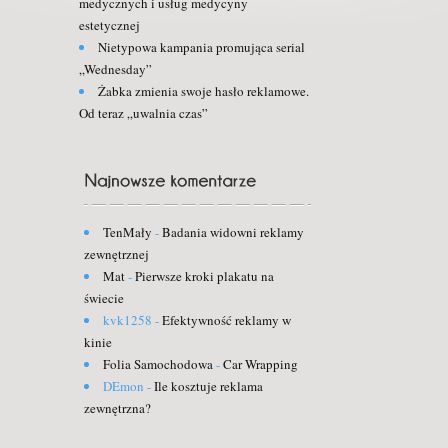
medycznych i usług medycyny
estetycznej
Nietypowa kampania promująca serial
„Wednesday”
Żabka zmienia swoje hasło reklamowe.
Od teraz „uwalnia czas”
TenMały
-
Badania widowni reklamy
zewnętrznej
Mat
-
Pierwsze kroki plakatu na
świecie
kvk1258
-
Efektywność reklamy w
kinie
Folia Samochodowa
-
Car Wrapping
DEmon
-
Ile kosztuje reklama
zewnętrzna?