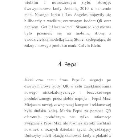
wielkim i nowoczesnym stylu, stosując
dwuwymiarowe kody. Jesienią 2010 r. na ternie
m.in. Nowego Jorku i Los Angeles pojawiły się
billboardy z wielkim, czerwonym kodem QR oraz
napisem „Get It Uncensored”. Skanując kod można
było przenieść się na mobilną stronę z
uwodzicielską modelką Larą Stone, zachęcającą do
zakupu nowego produktu marki Calvin Klein.
Jakiś czas temu firma PepsiCo sięgnęła po
dwuwymiarowe kody QR w celu zareklamowania
nowego niskokalorycznego i bezcukrowego
produkowanego przez siebie napoju – Pepsi Max.
Miejscem nowej, zewnętrznej kampanii reklamowej
była duńska kolej. Marka Pepsi za pomocą QR
oferowała podróżnym nie tylko informacje
związane z Pepsi Max, ale również szeroki wachlarz
nowinek z różnych dziedzin życia. Dojeżdżający
Duńczycy mieli okazję skanować kody z plakatów