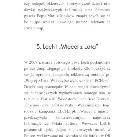
czy nalepek okiennych i otrzymywać dzięki nim
dawkę najświeższych informacji oraz darmowe
puszki Pepsi Max z kiosków znajdujących się na
kolei (po wpisaniu swojego numeru telefonu na
stronie wap).
W 2009 r. marka polskiego piwa Lech postanowiła
po raz drugi sięgnąć po fotokody QR i ruszyć ze
swoją ogromną kampanią reklamową outdoor pt.
„Więcej z Lata. Wakacyjne wydarzenia z LECHem”.
Dzięki niej potencjalni klienci mogli dowiadywać
się o największych wydarzeniach tamtego lata, w
tym m.in. Festiwalu Woodstock, Lech Bike Festival,
Jarocinie czy Off-Festivalu. Wcześniejsza tego
rodzaju kampania LECHa pt. „Więcej z miasta”
przekazywała zainteresowanym najnowsze
informacje ze świata kultury. Wówczas LECH
postanowił, jako jedna z pierwszych marek w
Polsce, wykorzystać na szeroką skalę fotokody QR