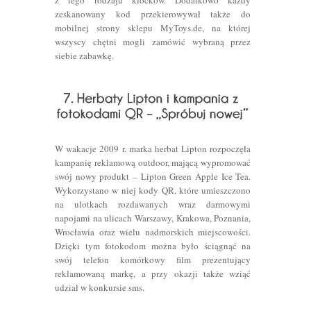
z tego rodzaju klocków. Dodatkowo każdy
zeskanowany kod przekierowywał także do
mobilnej strony sklepu MyToys.de, na której
wszyscy chętni mogli zamówić wybraną przez
siebie zabawkę.
W wakacje 2009 r. marka herbat Lipton rozpoczęła
kampanię reklamową outdoor, mającą wypromować
swój nowy produkt – Lipton Green Apple Ice Tea.
Wykorzystano w niej kody QR, które umieszczono
na ulotkach rozdawanych wraz darmowymi
napojami na ulicach Warszawy, Krakowa, Poznania,
Wrocławia oraz wielu nadmorskich miejscowości.
Dzięki tym fotokodom można było ściągnąć na
swój telefon komórkowy film prezentujący
reklamowaną markę, a przy okazji także wziąć
udział w konkursie sms.