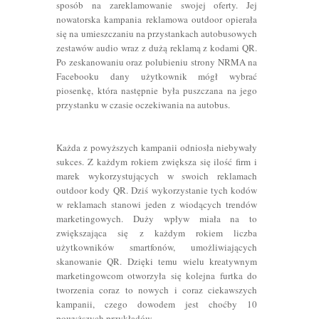
sposób na zareklamowanie swojej oferty. Jej
nowatorska kampania reklamowa outdoor opierała
się na umieszczaniu na przystankach autobusowych
zestawów audio wraz z dużą reklamą z kodami QR.
Po zeskanowaniu oraz polubieniu strony NRMA na
Facebooku dany użytkownik mógł wybrać
piosenkę, która następnie była puszczana na jego
przystanku w czasie oczekiwania na autobus.
Każda z powyższych kampanii odniosła niebywały
sukces. Z każdym rokiem zwiększa się ilość firm i
marek wykorzystujących w swoich reklamach
outdoor kody QR. Dziś wykorzystanie tych kodów
w reklamach stanowi jeden z wiodących trendów
marketingowych. Duży wpływ miała na to
zwiększająca się z każdym rokiem liczba
użytkowników smartfonów, umożliwiających
skanowanie QR. Dzięki temu wielu kreatywnym
marketingowcom otworzyła się kolejna furtka do
tworzenia coraz to nowych i coraz ciekawszych
kampanii, czego dowodem jest choćby 10
powyższych przykładów.