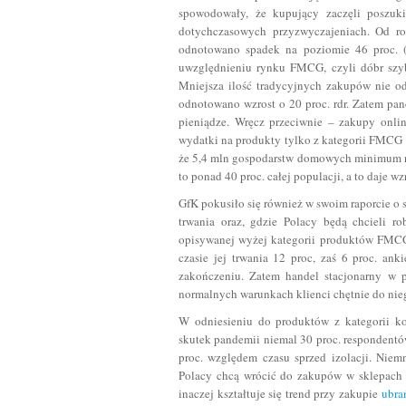
spowodowały, że kupujący zaczęli poszuk
dotychczasowych przyzwyczajeniach. Od ro
odnotowano spadek na poziomie 46 proc. (-
uwzględnieniu rynku FMCG, czyli dóbr szy
Mniejsza ilość tradycyjnych zakupów nie od
odnotowano wzrost o 20 proc. rdr. Zatem pan
pieniądze. Wręcz przeciwnie – zakupy onli
wydatki na produkty tylko z kategorii FMCG w
że 5,4 mln gospodarstw domowych minimum ra
to ponad 40 proc. całej populacji, a to daje w
GfK pokusiło się również w swoim raporcie o 
trwania oraz, gdzie Polacy będą chcieli r
opisywanej wyżej kategorii produktów FMCG
czasie jej trwania 12 proc, zaś 6 proc. ank
zakończeniu. Zatem handel stacjonarny w p
normalnych warunkach klienci chętnie do nie
W odniesieniu do produktów z kategorii k
skutek pandemii niemal 30 proc. respondentó
proc. względem czasu sprzed izolacji. Niem
Polacy chcą wrócić do zakupów w sklepach s
inaczej kształtuje się trend przy zakupie
ubra