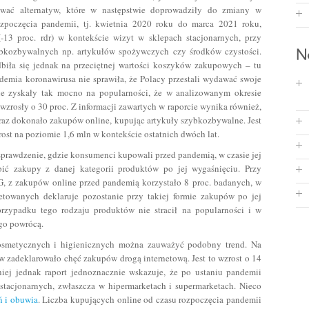
iwać alternatyw, które w następstwie doprowadziły do zmiany w
zpoczęcia pandemii, tj. kwietnia 2020 roku do marca 2021 roku,
13 proc. rdr) w kontekście wizyt w sklepach stacjonarnych, przy
bkozbywalnych np. artykułów spożywczych czy środków czystości.
biła się jednak na przeciętnej wartości koszyków zakupowych – tu
demia koronawirusa nie sprawiła, że Polacy przestali wydawać swoje
ne zyskały tak mocno na popularności, że w analizowanym okresie
zrosły o 30 proc. Z informacji zawartych w raporcie wynika również,
z dokonało zakupów online, kupując artykuły szybkozbywalne. Jest
zrost na poziomie 1,6 mln w kontekście ostatnich dwóch lat.
sprawdzenie, gdzie konsumenci kupowali przed pandemią, w czasie jej
obić zakupy z danej kategorii produktów po jej wygaśnięciu. Przy
, z zakupów online przed pandemią korzystało 8 proc. badanych, w
ietowanych deklaruje pozostanie przy takiej formie zakupów po jej
rzypadku tego rodzaju produktów nie stracił na popularności i w
go powrócą.
osmetycznych i higienicznych można zauważyć podobny trend. Na
w zadeklarowało chęć zakupów drogą internetową. Jest to wzrost o 14
niej jednak raport jednoznacznie wskazuje, że po ustaniu pandemii
tacjonarnych, zwłaszcza w hipermarketach i supermarketach. Nieco
ń i obuwia
. Liczba kupujących online od czasu rozpoczęcia pandemii