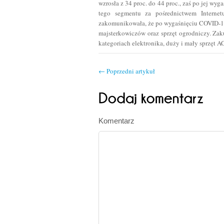
wzrosła z 34 proc. do 44 proc., zaś po jej wy
tego segmentu za pośrednictwem Interne
zakomunikowała, że po wygaśnięciu COVID-19
majsterkowiczów oraz sprzęt ogrodniczy. Zak
kategoriach elektronika, duży i mały sprzęt A
←
Poprzedni artykuł
Komentarz