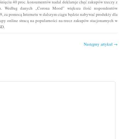
gaśnięciu 40 proc. konsumentów nadal deklaruje chęć zakupów rzeczy z
tu. Według danych „Corona Mood” większa ilość respondentów
, za pomocą Internetu w dalszym ciągu będzie nabywać produkty dla
upy online stracą na popularności na rzecz zakupów stacjonarnych w
GD.
Następny artykuł
→