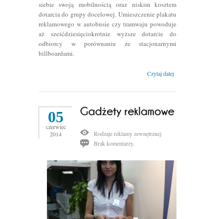
siebie swoją mobilnością oraz niskim kosztem
dotarcia do grupy docelowej. Umieszczenie plakatu
reklamowego w autobusie czy tramwaju powoduje
aż sześćdziesięciokrotnie wyższe dotarcie do
odbiorcy w porównaniu ze stacjonarnymi
billboardami.
Czytaj dalej
05
czerwiec
Rodzaje reklamy zewnętrznej
2014
Brak komentarzy.