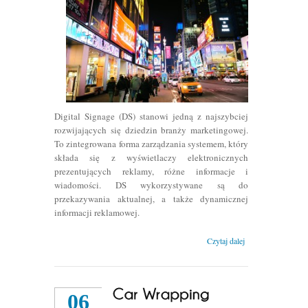
Digital Signage (DS) stanowi jedną z najszybciej
rozwijających się dziedzin branży marketingowej.
To zintegrowana forma zarządzania systemem, który
składa się z wyświetlaczy elektronicznych
prezentujących reklamy, różne informacje i
wiadomości. DS wykorzystywane są do
przekazywania aktualnej, a także dynamicznej
informacji reklamowej.
Czytaj dalej
06