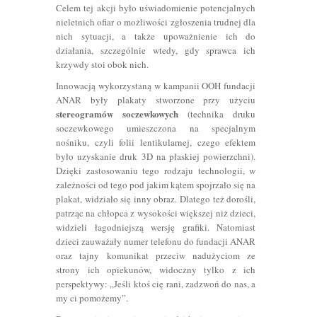
Celem tej akcji było uświadomienie potencjalnych
nieletnich ofiar o możliwości zgłoszenia trudnej dla
nich sytuacji, a także upoważnienie ich do
działania, szczególnie wtedy, gdy sprawca ich
krzywdy stoi obok nich.
Innowacją wykorzystaną w kampanii OOH fundacji
ANAR były plakaty stworzone przy użyciu
stereogramów soczewkowych
(technika druku
soczewkowego umieszczona na specjalnym
nośniku, czyli folii lentikularnej, czego efektem
było uzyskanie druk 3D na płaskiej powierzchni).
Dzięki zastosowaniu tego rodzaju technologii, w
zależności od tego pod jakim kątem spojrzało się na
plakat, widziało się inny obraz. Dlatego też dorośli,
patrząc na chłopca z wysokości większej niż dzieci,
widzieli łagodniejszą wersję grafiki. Natomiast
dzieci zauważały numer telefonu do fundacji ANAR
oraz tajny komunikat przeciw nadużyciom ze
strony ich opiekunów, widoczny tylko z ich
perspektywy: „Jeśli ktoś cię rani, zadzwoń do nas, a
my ci pomożemy”.