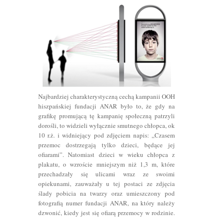
Najbardziej charakterystyczną cechą kampanii OOH
hiszpańskiej fundacji ANAR było to, że gdy na
grafikę promującą tę kampanię społeczną patrzyli
dorośli, to widzieli wyłącznie smutnego chłopca, ok
10 r.ż. i widniejący pod zdjęciem napis: „Czasem
przemoc dostrzegają tylko dzieci, będące jej
ofiarami”. Natomiast dzieci w wieku chłopca z
plakatu, o wzroście mniejszym niż 1,3 m, które
przechadzały się ulicami wraz ze swoimi
opiekunami, zauważały u tej postaci ze zdjęcia
ślady pobicia na twarzy oraz umieszczony pod
fotografią numer fundacji ANAR, na który należy
dzwonić, kiedy jest się ofiarą przemocy w rodzinie.