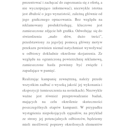
prezentować i zachęcać do zapoznania się z ofertą, a
nie wyczerpująco informować), niezwykle istotna
jest dbałość o jego wyrazistość, zależną głównie od
jego graficznego opracowania. Bez względu na
reklamowany produkt/usługę, kluczowe jest
zamieszczone zdjęcie lub grafika. Odwołując się do
stwierdzenia „mało słów, dużo treści”,
przedstawiony za jego/jej pomocą główny motyw
przekazu powinien niemal natychmiast wywoływać
u odbiorcy dokładnie określone skojarzenia. Ze
względu na ograniczoną powierzchnię reklamową,
zamieszczone hasła powinny być zwięzłe i
zapadające w pamięć.
Realizując kampanię zewnętrzną, należy przede
wszystkim zadbać o wysoką jakość jej wykonania i
ekspozycji (umieszczenia na nośnikach). Niezwykle
ważne jest również przeprowadzanie badań,
mających na celu określenie skuteczności
poszczególnych etapów kampanii. W przypadku
wystąpienia niepokojących sygnałów, na przykład
ze strony jej potencjalnych odbiorców, będziemy
mieli możliwość poprawy określonych elementów