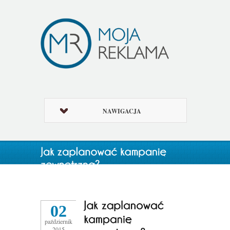
NAWIGACJA
02
październik
2015