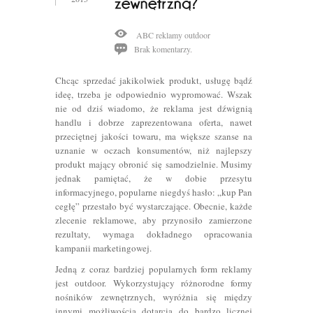
ABC reklamy outdoor
Brak komentarzy.
Chcąc sprzedać jakikolwiek produkt, usługę bądź
ideę, trzeba je odpowiednio wypromować. Wszak
nie od dziś wiadomo, że reklama jest dźwignią
handlu i dobrze zaprezentowana oferta, nawet
przeciętnej jakości towaru, ma większe szanse na
uznanie w oczach konsumentów, niż najlepszy
produkt mający obronić się samodzielnie.
Musimy
jednak pamiętać, że w dobie przesytu
informacyjnego, popularne niegdyś hasło: „kup Pan
cegłę” przestało być wystarczające. Obecnie, każde
zlecenie reklamowe, aby przynosiło zamierzone
rezultaty, wymaga dokładnego opracowania
kampanii marketingowej.
Jedną z coraz bardziej popularnych form reklamy
jest outdoor. Wykorzystujący różnorodne formy
nośników zewnętrznych, wyróżnia się między
innymi możliwością dotarcia do bardzo licznej