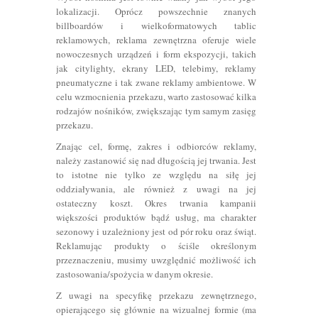
lokalizacji. Oprócz powszechnie znanych
billboardów i wielkoformatowych tablic
reklamowych, reklama zewnętrzna oferuje wiele
nowoczesnych urządzeń i form ekspozycji, takich
jak citylighty, ekrany LED, telebimy, reklamy
pneumatyczne i tak zwane reklamy ambientowe. W
celu wzmocnienia przekazu, warto zastosować kilka
rodzajów nośników, zwiększając tym samym zasięg
przekazu.
Znając cel, formę, zakres i odbiorców reklamy,
należy zastanowić się nad długością jej trwania. Jest
to istotne nie tylko ze względu na siłę jej
oddziaływania, ale również z uwagi na jej
ostateczny koszt. Okres trwania kampanii
większości produktów bądź usług, ma charakter
sezonowy i uzależniony jest od pór roku oraz świąt.
Reklamując produkty o ściśle określonym
przeznaczeniu, musimy uwzględnić możliwość ich
zastosowania/spożycia w danym okresie.
Z uwagi na specyfikę przekazu zewnętrznego,
opierającego się głównie na wizualnej formie (ma