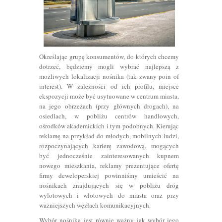
Określając grupę konsumentów, do których chcemy
dotrzeć, będziemy mogli wybrać najlepszą z
możliwych lokalizacji nośnika (tak zwany poin of
interest). W zależności od ich profilu, miejsce
ekspozycji może być usytuowane w centrum miasta,
na jego obrzeżach (przy głównych drogach), na
osiedlach, w pobliżu centrów handlowych,
ośrodków akademickich i tym podobnych. Kierując
reklamę na przykład do młodych, mobilnych ludzi,
rozpoczynających karierę zawodową, mogących
być jednocześnie zainteresowanych kupnem
nowego mieszkania, reklamy prezentujące ofertę
firmy deweloperskiej powinniśmy umieścić na
nośnikach znajdujących się w pobliżu dróg
wylotowych i wlotowych do miasta oraz przy
ważniejszych węzłach komunikacyjnych.
Wybór nośnika jest równie ważny jak wybór jego