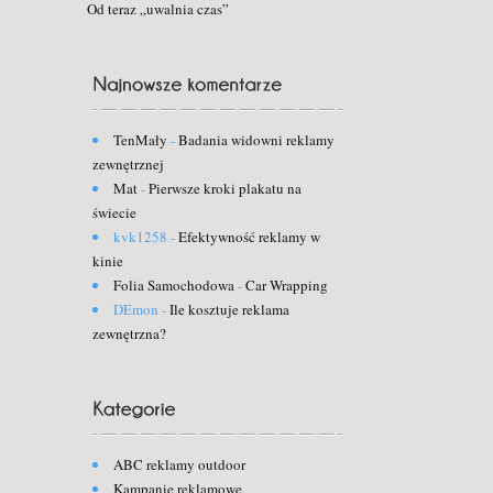
Od teraz „uwalnia czas”
TenMały
-
Badania widowni reklamy
zewnętrznej
Mat
-
Pierwsze kroki plakatu na
świecie
kvk1258
-
Efektywność reklamy w
kinie
Folia Samochodowa
-
Car Wrapping
DEmon
-
Ile kosztuje reklama
zewnętrzna?
ABC reklamy outdoor
Kampanie reklamowe