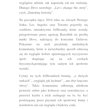
wyglądzie atletek, tak naprawdę ich nie widzimy.
Dlatego Dove nawołuje: „Let`s change the story”,
czyli „Zmieńmy historię”.
Na początku lipca 2016 roku na ulicach Nowego
Jorku, Los Angeles oraz Toronto pojawiły się
osobliwe, interaktywne billboardy, które zostały
przygotowane przez agencję Razorfish na prośbę
marki Dove, należącej do koncernu Unilever.
Pokazano na nich przykłady medialnych
komentarzy, które w niewybredny sposób odnoszą
się do wyglądu kobiet uprawiających wyczynowo
sport, skupiając się na ich cechach
fizycznych,pomijając tym samym ich sportowe
wyniki.
Cytaty na tych billboardach brzmią: „o dużych
sutkach”, „wygląda jak hydrant”, „ma zbyt kręcone
włosy”. Takie komentarze odbierają atletkom
pewność siebie jako kobiecie oraz zawodniczce, a
przecież każda z nich zasługuje na to, by być
postrzeganą przez pryzmat ich sportowej formy i
rezultatów, nie zaś wyglądu i budowy ciała.