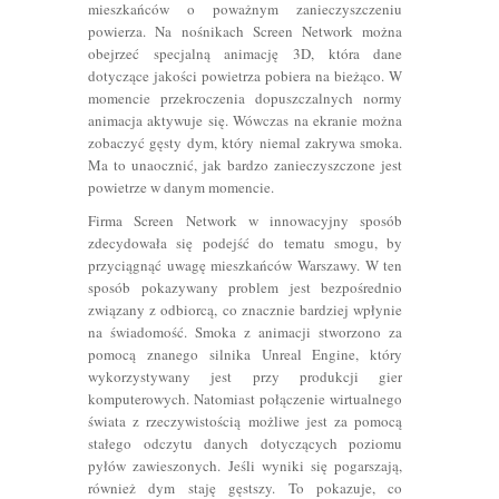
mieszkańców o poważnym zanieczyszczeniu
powierza. Na nośnikach Screen Network można
obejrzeć specjalną animację 3D, która dane
dotyczące jakości powietrza pobiera na bieżąco. W
momencie przekroczenia dopuszczalnych normy
animacja aktywuje się. Wówczas na ekranie można
zobaczyć gęsty dym, który niemal zakrywa smoka.
Ma to unaocznić, jak bardzo zanieczyszczone jest
powietrze w danym momencie.
Firma Screen Network w innowacyjny sposób
zdecydowała się podejść do tematu smogu, by
przyciągnąć uwagę mieszkańców Warszawy. W ten
sposób pokazywany problem jest bezpośrednio
związany z odbiorcą, co znacznie bardziej wpłynie
na świadomość. Smoka z animacji stworzono za
pomocą znanego silnika Unreal Engine, który
wykorzystywany jest przy produkcji gier
komputerowych. Natomiast połączenie wirtualnego
świata z rzeczywistością możliwe jest za pomocą
stałego odczytu danych dotyczących poziomu
pyłów zawieszonych. Jeśli wyniki się pogarszają,
również dym staję gęstszy. To pokazuje, co