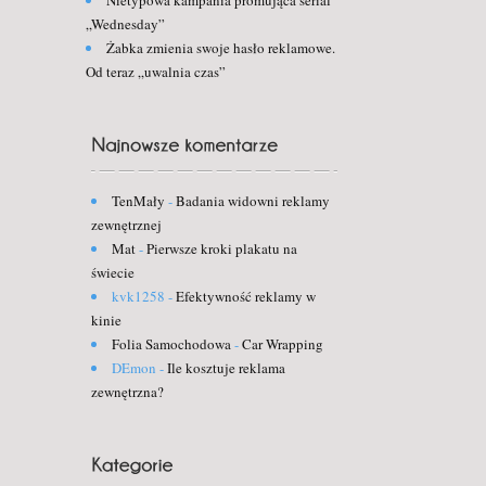
„Wednesday”
Żabka zmienia swoje hasło reklamowe.
Od teraz „uwalnia czas”
TenMały
-
Badania widowni reklamy
zewnętrznej
Mat
-
Pierwsze kroki plakatu na
świecie
kvk1258
-
Efektywność reklamy w
kinie
Folia Samochodowa
-
Car Wrapping
DEmon
-
Ile kosztuje reklama
zewnętrzna?